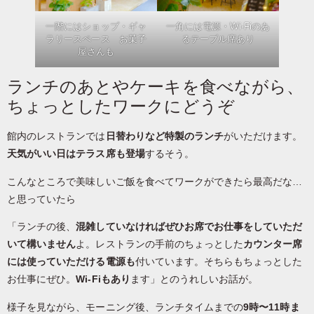
一階にはショップ・ギャ
一角には電源・Wi-Fiのあ
ラリースペース お菓子
るテーブル席あり
屋さんも
ランチのあとやケーキを食べながら、
ちょっとしたワークにどうぞ
館内のレストランでは
日替わりなど特製のランチ
がいただけます。
天気がいい日はテラス席も登場
するそう。
こんなところで美味しいご飯を食べてワークができたら最高だな…
と思っていたら
「ランチの後、
混雑していなければぜひお席でお仕事をしていただ
いて構いません
よ。レストランの手前のちょっとした
カウンター席
には使っていただける電源も
付いています。そちらもちょっとした
お仕事にぜひ。
Wi-Fiもあり
ます」とのうれしいお話が。
様子を見ながら、モーニング後、ランチタイムまでの
9時〜11時ま