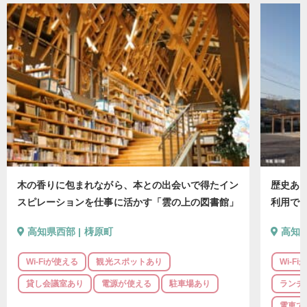
木の香りに包まれながら、本との出会いで得たイン
歴史あ
スピレーションを仕事に活かす「雲の上の図書館」
利用で
高知県西部
|
梼原町
高知
Wi-Fiが使える
観光スポットあり
Wi-F
貸し会議室あり
電源が使える
駐車場あり
ランチ
電車で