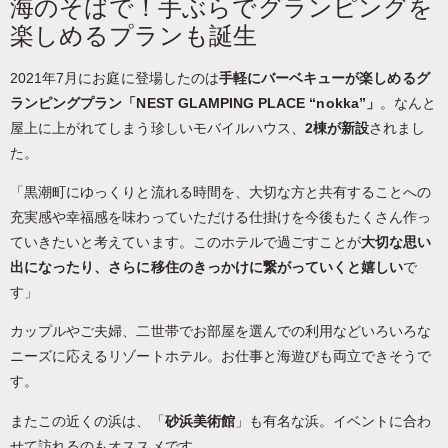
海のそばで！手ぶらでグランピングを
楽しめるプランも誕生
2021年7月にお庭に登場したのは
手軽にバーベキューが楽しめるグ
ランピングプラン「NEST GLAMPING PLACE “nokka”」
。なんと
屋上に上がれてしまう珍しいモバイルハウス、
2棟が新設
されまし
た。
「黒潮町にゆっくりと流れる時間を、大切な方と共有することへの
充実感や幸福感を味わっていただける仕掛けを今後もたくさん作っ
ていきたいと考えています。このホテルで過ごすことが
大切な思い
出になったり、さらに移住のきっかけに繋がっていくと嬉しい
で
す」
カップルやご夫婦、二世帯でお部屋を選んでの利用などいろいろな
ニーズに応えるリゾートホテル。お仕事と海遊びも両立できそうで
す。
またこの近くの浜は、「
砂浜美術館
」も有名な浜。イベントに合わ
せて訪れるのもオススメです。