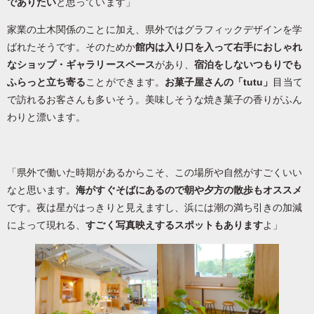
でありたい
と思っています」
家業の土木関係のことに加え、県外ではグラフィックデザインを学
ばれたそうです。そのためか
館内は入り口を入って右手におしゃれ
なショップ・ギャラリースペース
があり、
宿泊をしないつもりでも
ふらっと立ち寄る
ことができます。
お菓子屋さんの「tutu」
目当て
で訪れるお客さんも多いそう。美味しそうな焼き菓子の香りがふん
わりと漂います。
「県外で働いた時期があるからこそ、この場所や自然がすごくいい
なと思います。
海がすぐそばにあるので朝や夕方の散歩もオススメ
です。夜は星がはっきりと見えますし、浜には潮の満ち引きの加減
によって現れる、
すごく写真映えするスポットもあります
よ」