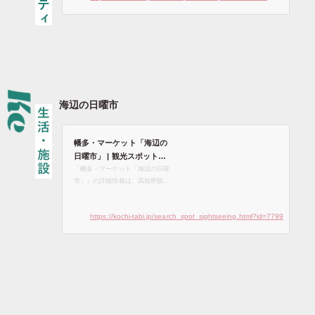
土佐湾黒潮町沖。体長が約14ｍの
カツオクジラが１年を通して暮ら
していると言われています …
海辺の日曜市
幡多・マーケット「海辺の
日曜市」 | 観光スポット検
索 | 高知県観光情報Webサ
「幡多・マーケット「海辺の日曜
市」」の詳細情報は、高知県観光
イト「こうち旅ネット」
情報Webサイト「こうち旅ネッ
ト」でご確認ください。
https://kochi-tabi.jp/search_spot_sightseeing.html?id=7799