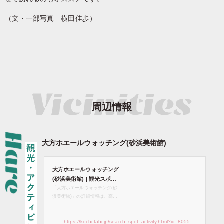
（文・一部写真 横田佳歩）
周辺情報
大方ホエールウォッチング(砂浜美術館)
大方ホエールウォッチング
(砂浜美術館) | 観光スポッ
ト検索 | 高知県観光情報We
「大方ホエールウォッチング(砂
浜美術館)」の詳細情報は、高知
bサイト「こうち旅ネッ
県観光情報Webサイト「こうち旅
ト」
ネット」でご確認ください。四万
https://kochi-tabi.jp/search_spot_activity.html?id=8055
十川からの栄養豊富な水が流れる