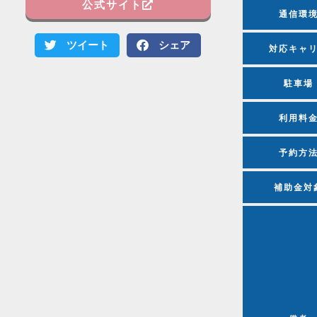
公式サイト
通信環
ツイート
シェア
対応キャ
駐車場
利用料
予約方
補助金対