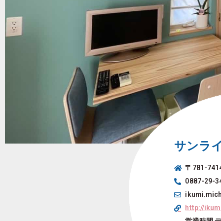
サンラ
〒781-7
0887-29
ikumi.mic
http://iku