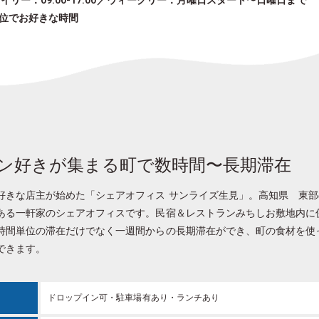
イリー：09:00-17:00／ウィークリー：月曜日スタート〜日曜日まで
位でお好きな時間
ン好きが集まる町で数時間〜長期滞在
好きな店主が始めた「シェアオフィス サンライズ生見」。高知県 東
ある一軒家のシェアオフィスです。民宿＆レストランみちしお敷地内に
時間単位の滞在だけでなく一週間からの長期滞在ができ、町の食材を使
できます。
ドロップイン可・駐車場有あり・ランチあり