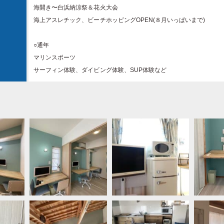
海開き〜白浜納涼祭＆花火大会
海上アスレチック、ビーチホッピングOPEN(８月いっぱいまで)
○通年
マリンスポーツ
サーフィン体験、ダイビング体験、SUP体験など