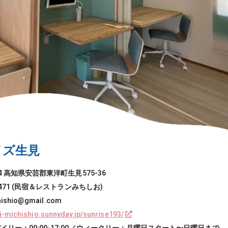
イズ生見
414 高知県安芸郡東洋町生見575-36
-3471 (民宿＆レストランみちしお)
hishio@gmail.com
mi-michishio.sunnyday.jp/sunrise193/