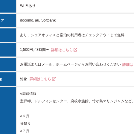
Wi-Fiあり
境
docomo, au, Softbank
リア
あり、シェアオフィスと宿泊の利用者はチェックアウトまで無料
1,500円／3時間〜
金
詳細はこちら
お電話またはメール、ホームページからお問い合わせください
法
詳細は
対象
詳細はこちら
象
○周辺情報
室戸岬、ドルフィンセンター、廃校水族館、竹が島マリンジャムなど
○６月
蛍祭り
○７月